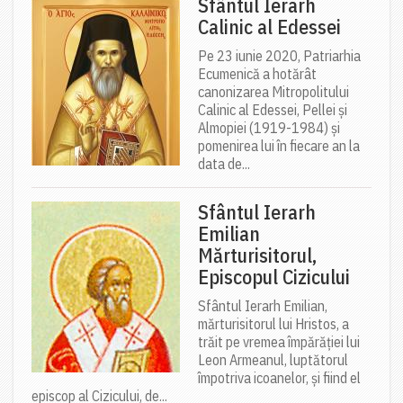
Sfântul Ierarh
Calinic al Edessei
Pe 23 iunie 2020, Patriarhia
Ecumenică a hotărât
canonizarea Mitropolitului
Calinic al Edessei, Pellei și
Almopiei (1919-1984) și
pomenirea lui în fiecare an la
data de...
Sfântul Ierarh
Emilian
Mărturisitorul,
Episcopul Cizicului
Sfântul Ierarh Emilian,
mărturisitorul lui Hristos, a
trăit pe vremea împărăției lui
Leon Armeanul, luptătorul
împotriva icoanelor, și fiind el
episcop al Cizicului, de...