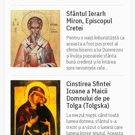
Sfântul Ierarh
Miron, Episcopul
Cretei
Pentru o viață îmbunătățită ca
aceasta a fost pus preot al
sfintei biserici a lui Dumnezeu
și învăța popoarele sfânta
bună credință și le întărea
spre nevoințele cele...
Cinstirea Sfintei
Icoane a Maicii
Domnului de pe
Tolga (Tolgska)
La miezul nopții, când toată
lumea dormea, sfântul s-a
trezit și a văzut o lumină care
lumina întreg ținutul. Aceasta