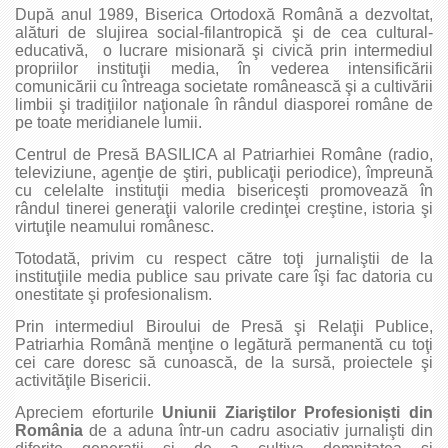
După anul 1989, Biserica Ortodoxă Română a dezvoltat,
alături de slujirea social-filantropică şi de cea cultural-
educativă, o lucrare misionară şi civică prin intermediul
propriilor instituţii media, în vederea intensificării
comunicării cu întreaga societate românească şi a cultivării
limbii şi tradiţiilor naţionale în rândul diasporei române de
pe toate meridianele lumii.
Centrul de Presă BASILICA al Patriarhiei Române (radio,
televiziune, agenţie de ştiri, publicaţii periodice), împreună
cu celelalte instituţii media bisericeşti promovează în
rândul tinerei generaţii valorile credinţei creştine, istoria şi
virtuţile neamului românesc.
Totodată, privim cu respect către toţi jurnaliştii de la
instituţiile media publice sau private care îşi fac datoria cu
onestitate şi profesionalism.
Prin intermediul Biroului de Presă şi Relaţii Publice,
Patriarhia Română menţine o legătură permanentă cu toţi
cei care doresc să cunoască, de la sursă, proiectele şi
activităţile Bisericii.
Apreciem eforturile
Uniunii Ziariştilor Profesioniști din
România
de a aduna într-un cadru asociativ jurnalişti din