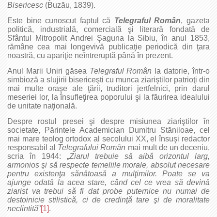
Bisericesc
(Buzău, 1839).
Este bine cunoscut faptul că
Telegraful Român
, gazeta
politică, industrială, comercială şi literară fondată de
Sfântul Mitropolit Andrei Şaguna la Sibiu, în anul 1853,
rămâne cea mai longevivă publicaţie periodică din ţara
noastră, cu apariţie neîntreruptă până în prezent.
Anul Marii Uniri găsea
Telegraful Român
la datorie, într-o
simbioză a slujirii bisericeşti cu munca ziariştilor patrioţi din
mai multe oraşe ale ţării, truditori jertfelnici, prin darul
meseriei lor, la însufleţirea poporului şi la făurirea idealului
de unitate naţională.
Despre rostul presei şi despre misiunea ziariştilor în
societate, Părintele Academician Dumitru Stăniloae, cel
mai mare teolog ortodox al secolului XX, el însuşi redactor
responsabil al
Telegrafului Român
mai mult de un deceniu,
scria în 1944: „
Ziarul trebuie să aibă orizontul larg,
armonios şi să respecte temeliile morale, absolut necesare
pentru existenţa sănătoasă a mulţimilor. Poate se va
ajunge odată la acea stare, când cel ce vrea să devină
ziarist va trebui să fi dat probe puternice nu numai de
destoinicie stilistică, ci de credinţă tare şi de moralitate
neclintită
”
[1]
.