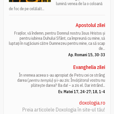
lumină venea de la o coloană
de foc de pe celălalt...
Apostolul zilei
Fraților, vă îndemn, pentru Domnul nostru Iisus Hristos și
pentru iubirea Duhului Sfânt, ca împreună cu mine, să
luptați în rugăciuni către Dumnezeu pentru mine, ca să scap
de...
Ap. Romani 15, 30-33
Evanghelia zilei
În vremea aceea s-au apropiat de Petru cei ce strâng
darea (
pentru templu
) și i-au zis: Învățătorul vostru nu
plătește darea? Ba da! – a zis el. Dar intrând...
Ev. Matei 17, 24-27; 18, 1-4
doxologia.ro
Preia articolele Doxologia în site-ul tău!