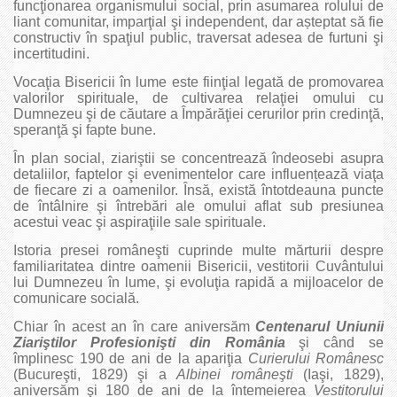
funcţionarea organismului social, prin asumarea rolului de
liant comunitar, imparţial şi independent, dar așteptat să fie
constructiv în spaţiul public, traversat adesea de furtuni şi
incertitudini.
Vocaţia Bisericii în lume este fiinţial legată de promovarea
valorilor spirituale, de cultivarea relaţiei omului cu
Dumnezeu şi de căutare a Împărăţiei cerurilor prin credinţă,
speranţă şi fapte bune.
În plan social, ziariştii se concentrează îndeosebi asupra
detaliilor, faptelor şi evenimentelor care influențează viaţa
de fiecare zi a oamenilor. Însă, există întotdeauna puncte
de întâlnire şi întrebări ale omului aflat sub presiunea
acestui veac şi aspiraţiile sale spirituale.
Istoria presei româneşti cuprinde multe mărturii despre
familiaritatea dintre oamenii Bisericii, vestitorii Cuvântului
lui Dumnezeu în lume, şi evoluţia rapidă a mijloacelor de
comunicare socială.
Chiar în acest an în care aniversăm
Centenarul Uniunii
Ziariştilor Profesionişti din România
şi când se
împlinesc 190 de ani de la apariţia
Curierului Românesc
(Bucureşti, 1829) şi a
Albinei româneşti
(Iaşi, 1829),
aniversăm şi 180 de ani de la întemeierea
Vestitorului