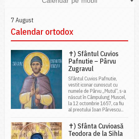
Calendar pe mobil
7 August
Calendar ortodox
✝) Sfântul Cuvios
Pafnutie – Pârvu
Zugravul
Sfântul Cuvios Pafnutie,
vestit iconar cunoscut cu
numele de Pârvu „Mutul”, s-a
născut în Câmpulung Muscel,
la 12 octombrie 1657, ca fiu
al preotului Ioan Pârvescu...
✝) Sfânta Cuvioasă
Teodora de la Sihla