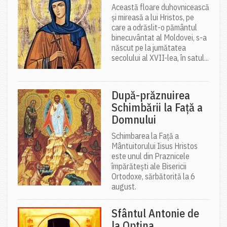
Această floare duhovnicească
și mireasă a lui Hristos, pe
care a odrăslit-o pământul
binecuvântat al Moldovei, s-a
născut pe la jumătatea
secolului al XVII-lea, în satul...
După-prăznuirea
Schimbării la Față a
Domnului
Schimbarea la Față a
Mântuitorului Iisus Hristos
este unul din Praznicele
împărătești ale Bisericii
Ortodoxe, sărbătorită la 6
august.
Sfântul Antonie de
la Optina