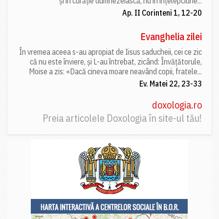
și în curăție dumnezeiască, nu în înțelepciune...
Ap. II Corinteni 1, 12-20
Evanghelia zilei
În vremea aceea s-au apropiat de Iisus saducheii, cei ce zic
că nu este înviere, și L-au întrebat, zicând: Învățătorule,
Moise a zis: «Dacă cineva moare neavând copii, fratele...
Ev. Matei 22, 23-33
doxologia.ro
Preia articolele Doxologia în site-ul tău!