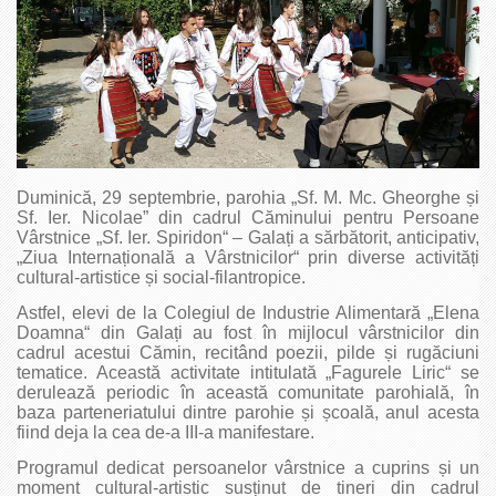
Duminică, 29 septembrie, parohia „Sf. M. Mc. Gheorghe și
Sf. Ier. Nicolae” din cadrul Căminului pentru Persoane
Vârstnice „Sf. Ier. Spiridon“ – Galați a sărbătorit, anticipativ,
„Ziua Internațională a Vârstnicilor“ prin diverse activități
cultural-artistice și social-filantropice.
Astfel, elevi de la Colegiul de Industrie Alimentară „Elena
Doamna“ din Galați au fost în mijlocul vârstnicilor din
cadrul acestui Cămin, recitând poezii, pilde și rugăciuni
tematice. Această activitate intitulată „Fagurele Liric“ se
derulează periodic în această comunitate parohială, în
baza parteneriatului dintre parohie și școală, anul acesta
fiind deja la cea de-a III-a manifestare.
Programul dedicat persoanelor vârstnice a cuprins și un
moment cultural-artistic susținut de tineri din cadrul