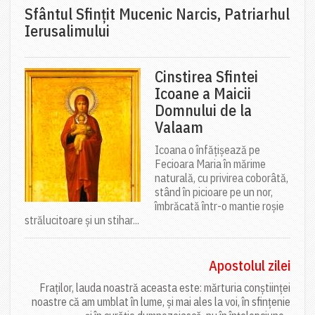
Sfântul Sfinţit Mucenic Narcis, Patriarhul
Ierusalimului
Cinstirea Sfintei
Icoane a Maicii
Domnului de la
Valaam
Icoana o înfățișează pe
Fecioara Maria în mărime
naturală, cu privirea coborâtă,
stând în picioare pe un nor,
îmbrăcată într-o mantie roșie
strălucitoare și un stihar...
Apostolul zilei
Fraților, lauda noastră aceasta este: mărturia conștiinței
noastre că am umblat în lume, și mai ales la voi, în sfințenie