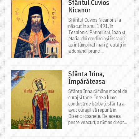
Sfântul Cuvios
Nicanor
Sfântul Cuvios Nicanor s-a
născut în anul 1491, în
Tesalonic. Părinții săi, Ioan și
Maria, doi credincioși înstăriți,
au întâmpinat mari greutăți în
a dobândi prunci....
Sfânta Irina,
Împărăteasa
Sfânta Irina rămâne model de
curaj și tărie. Într-o lume
condusă de bărbați, sfânta a
avut curajul să repună în
Biserici icoanele. De aceea,
peste veacuri, a rămas drept...