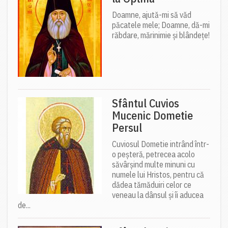
Doamne, ajută-mi să văd
păcatele mele; Doamne, dă-mi
răbdare, mărinimie şi blândeţe!
Sfântul Cuvios
Mucenic Dometie
Persul
Cuviosul Dometie intrând într-
o peșteră, petrecea acolo
săvârșind multe minuni cu
numele lui Hristos, pentru că
dădea tămăduiri celor ce
veneau la dânsul și îi aducea
de...