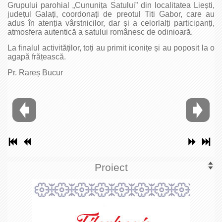
Grupului parohial „Cununița Satului” din localitatea Liești,
județul Galați, coordonați de preotul Titi Gabor, care au
adus în atenția vârstnicilor, dar și a celorlalți participanți,
atmosfera autentică a satului românesc de odinioară.
La finalul activităților, toți au primit iconițe și au poposit la o
agapă frățească.
Pr. Rareș Bucur
Proiect