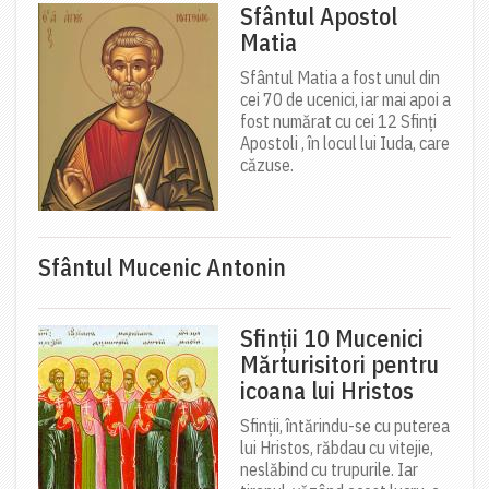
Sfântul Apostol
Matia
Sfântul Matia a fost unul din
cei 70 de ucenici, iar mai apoi a
fost numărat cu cei 12 Sfinți
Apostoli , în locul lui Iuda, care
căzuse.
Sfântul Mucenic Antonin
Sfinții 10 Mucenici
Mărturisitori pentru
icoana lui Hristos
Sfinții, întărindu-se cu puterea
lui Hristos, răbdau cu vitejie,
neslăbind cu trupurile. Iar