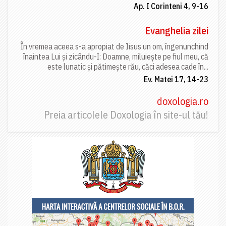
Ap. I Corinteni 4, 9-16
Evanghelia zilei
În vremea aceea s-a apropiat de Iisus un om, îngenunchind
înaintea Lui și zicându-I: Doamne, miluiește pe fiul meu, că
este lunatic și pătimește rău, căci adesea cade în...
Ev. Matei 17, 14-23
doxologia.ro
Preia articolele Doxologia în site-ul tău!