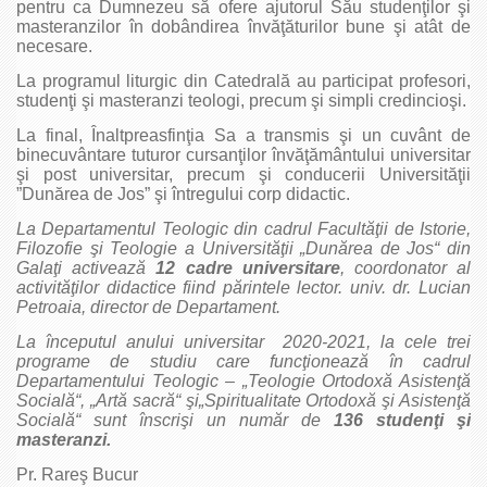
pentru ca Dumnezeu să ofere ajutorul Său studenţilor şi
masteranzilor în dobândirea învăţăturilor bune şi atât de
necesare.
La programul liturgic din Catedrală au participat profesori,
studenţi şi masteranzi teologi, precum şi simpli credincioşi.
La final, Înaltpreasfinţia Sa a transmis şi un cuvânt de
binecuvântare tuturor cursanţilor învăţământului universitar
şi post universitar, precum şi conducerii Universităţii
”Dunărea de Jos” şi întregului corp didactic.
La Departamentul Teologic din cadrul Facultăţii de Istorie,
Filozofie şi Teologie a Universităţii „Dunărea de Jos“ din
Galaţi activează
12 cadre universitare
, coordonator al
activităţilor didactice fiind părintele lector. univ. dr. Lucian
Petroaia, director de Departament.
La începutul anului universitar 2020-2021, la cele trei
programe de studiu care funcţionează în cadrul
Departamentului Teologic – „Teologie Ortodoxă Asistenţă
Socială“, „Artă sacră“ şi„Spiritualitate Ortodoxă şi Asistenţă
Socială“ sunt înscrişi un număr de
136 studenţi şi
masteranzi.
Pr. Rareş Bucur