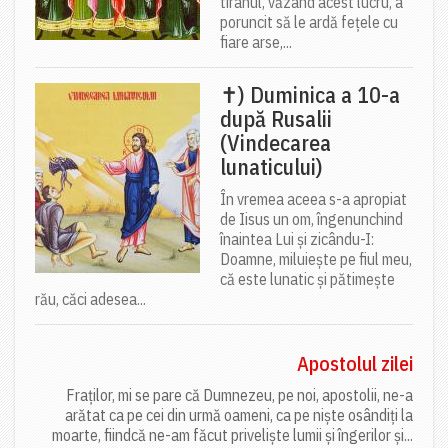
tiranul, văzând acest lucru, a
poruncit să le ardă fețele cu
fiare arse,...
✝) Duminica a 10-a
după Rusalii
(Vindecarea
lunaticului)
În vremea aceea s-a apropiat
de Iisus un om, îngenunchind
înaintea Lui și zicându-I:
Doamne, miluiește pe fiul meu,
că este lunatic și pătimește
rău, căci adesea...
Apostolul zilei
Fraților, mi se pare că Dumnezeu, pe noi, apostolii, ne-a
arătat ca pe cei din urmă oameni, ca pe niște osândiți la
moarte, fiindcă ne-am făcut priveliște lumii și îngerilor și...