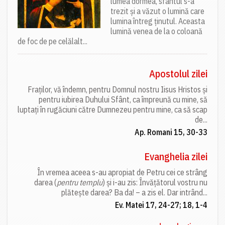
lumea dormea, sfântul s-a
trezit și a văzut o lumină care
lumina întreg ținutul. Aceasta
lumină venea de la o coloană
de foc de pe celălalt...
Apostolul zilei
Fraților, vă îndemn, pentru Domnul nostru Iisus Hristos și
pentru iubirea Duhului Sfânt, ca împreună cu mine, să
luptați în rugăciuni către Dumnezeu pentru mine, ca să scap
de...
Ap. Romani 15, 30-33
Evanghelia zilei
În vremea aceea s-au apropiat de Petru cei ce strâng
darea (
pentru templu
) și i-au zis: Învățătorul vostru nu
plătește darea? Ba da! – a zis el. Dar intrând...
Ev. Matei 17, 24-27; 18, 1-4