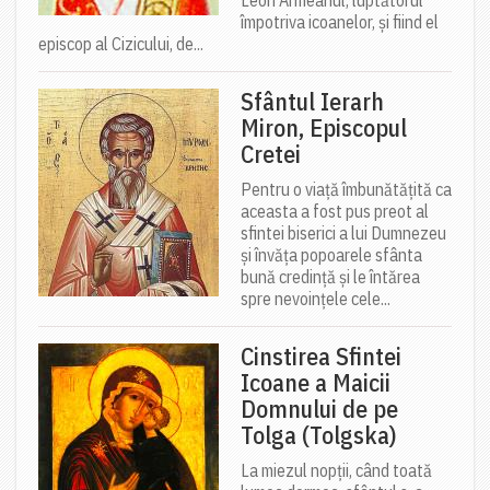
Leon Armeanul, luptătorul
împotriva icoanelor, și fiind el
episcop al Cizicului, de...
Sfântul Ierarh
Miron, Episcopul
Cretei
Pentru o viață îmbunătățită ca
aceasta a fost pus preot al
sfintei biserici a lui Dumnezeu
și învăța popoarele sfânta
bună credință și le întărea
spre nevoințele cele...
Cinstirea Sfintei
Icoane a Maicii
Domnului de pe
Tolga (Tolgska)
La miezul nopții, când toată