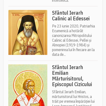
interbelică.
Sfântul Ierarh
Calinic al Edessei
Pe 23 iunie 2020, Patriarhia
Ecumenică a hotărât
canonizarea Mitropolitului
Calinic al Edessei, Pellei și
Almopiei (1919-1984) și
pomenirea lui în fiecare an la
data de...
Sfântul Ierarh
Emilian
Mărturisitorul,
Episcopul Cizicului
Sfântul Ierarh Emilian,
mărturisitorul lui Hristos, a
trăit pe vremea împărăției lui