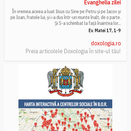
Evanghelia zilei
În vremea aceea a luat Iisus cu Sine pe Petru și pe Iacov și
pe Ioan, fratele lui, și i-a dus într-un munte înalt, de o parte.
Și S-a schimbat la față înaintea lor...
Ev. Matei 17, 1-9
doxologia.ro
Preia articolele Doxologia în site-ul tău!