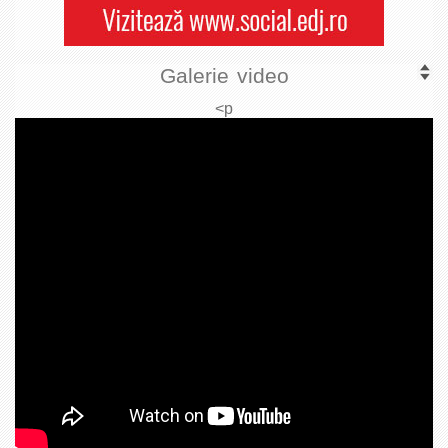
Galerie video
<p