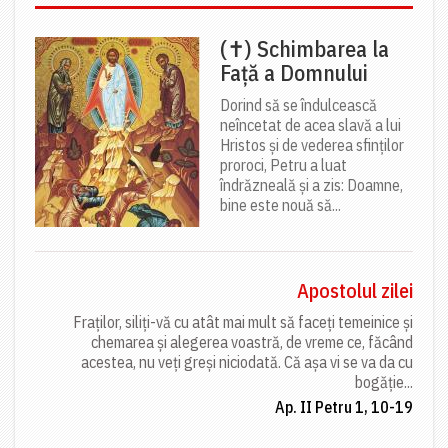
(✝) Schimbarea la
Față a Domnului
Dorind să se îndulcească
neîncetat de acea slavă a lui
Hristos și de vederea sfinților
proroci, Petru a luat
îndrăzneală și a zis: Doamne,
bine este nouă să...
Apostolul zilei
Fraților, siliți-vă cu atât mai mult să faceți temeinice și
chemarea și alegerea voastră, de vreme ce, făcând
acestea, nu veți greși niciodată. Că așa vi se va da cu
bogăție...
Ap. II Petru 1, 10-19