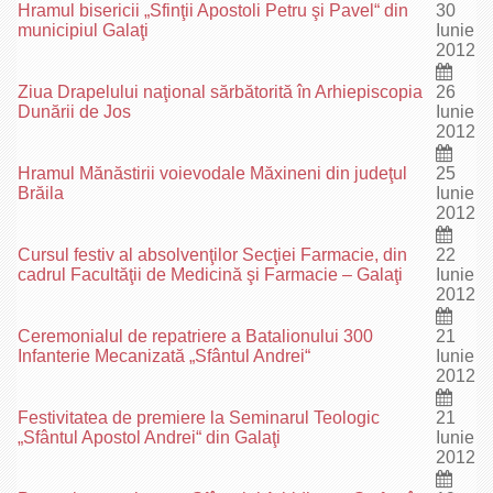
Hramul bisericii „Sfinţii Apostoli Petru şi Pavel“ din
30
municipiul Galaţi
Iunie
2012
Ziua Drapelului naţional sărbătorită în Arhiepiscopia
26
Dunării de Jos
Iunie
2012
Hramul Mănăstirii voievodale Măxineni din judeţul
25
Brăila
Iunie
2012
Cursul festiv al absolvenţilor Secţiei Farmacie, din
22
cadrul Facultăţii de Medicină şi Farmacie – Galaţi
Iunie
2012
Ceremonialul de repatriere a Batalionului 300
21
Infanterie Mecanizată „Sfântul Andrei“
Iunie
2012
Festivitatea de premiere la Seminarul Teologic
21
„Sfântul Apostol Andrei“ din Galaţi
Iunie
2012