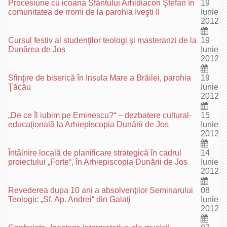
Procesiune cu icoana Sfântului Arhidiacon Ştefan în
19
comunitatea de rromi de la parohia Iveşti II
Iunie
2012
Cursul festiv al studenţilor teologi şi masteranzi de la
19
Dunărea de Jos
Iunie
2012
Sfinţire de biserică în Insula Mare a Brăilei, parohia
19
Ţăcău
Iunie
2012
„De ce îl iubim pe Eminescu?“ – dezbatere cultural-
15
educaţională la Arhiepiscopia Dunării de Jos
Iunie
2012
Întâlnire locală de planificare strategică în cadrul
14
proiectului „Forte“, în Arhiepiscopia Dunării de Jos
Iunie
2012
Revederea dupa 10 ani a absolvenţilor Seminarului
08
Teologic „Sf. Ap. Andrei“ din Galaţi
Iunie
2012