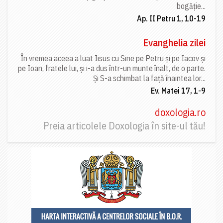
bogăție...
Ap. II Petru 1, 10-19
Evanghelia zilei
În vremea aceea a luat Iisus cu Sine pe Petru și pe Iacov și
pe Ioan, fratele lui, și i-a dus într-un munte înalt, de o parte.
Și S-a schimbat la față înaintea lor...
Ev. Matei 17, 1-9
doxologia.ro
Preia articolele Doxologia în site-ul tău!