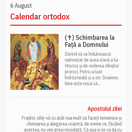
6 August
Calendar ortodox
(✝) Schimbarea la
Față a Domnului
Dorind să se îndulcească
neîncetat de acea slavă a lui
Hristos și de vederea sfinților
proroci, Petru a luat
îndrăzneală și a zis: Doamne,
bine este nouă să...
Apostolul zilei
Fraților, siliți-vă cu atât mai mult să faceți temeinice și
chemarea și alegerea voastră, de vreme ce, făcând
acestea, nu veți greși niciodată. Că așa vi se va da cu