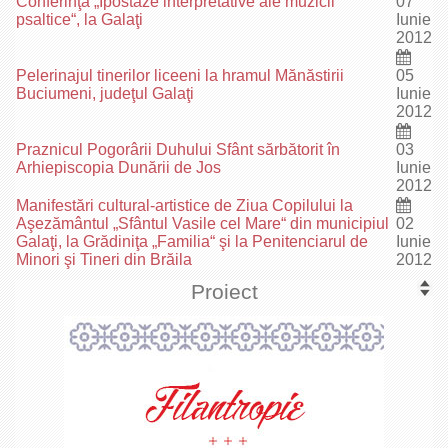
Conferinţa „Ipostaze interpretative ale muzicii
07
psaltice“, la Galaţi
Iunie
2012
Pelerinajul tinerilor liceeni la hramul Mănăstirii
05
Buciumeni, judeţul Galaţi
Iunie
2012
Praznicul Pogorârii Duhului Sfânt sărbătorit în
03
Arhiepiscopia Dunării de Jos
Iunie
2012
Manifestări cultural-artistice de Ziua Copilului la
Aşezământul „Sfântul Vasile cel Mare“ din municipiul
02
Galaţi, la Grădiniţa „Familia“ şi la Penitenciarul de
Iunie
Minori şi Tineri din Brăila
2012
Proiect