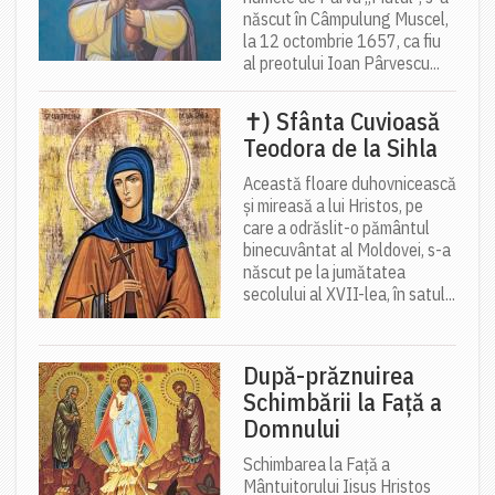
născut în Câmpulung Muscel,
la 12 octombrie 1657, ca fiu
al preotului Ioan Pârvescu...
✝) Sfânta Cuvioasă
Teodora de la Sihla
Această floare duhovnicească
și mireasă a lui Hristos, pe
care a odrăslit-o pământul
binecuvântat al Moldovei, s-a
născut pe la jumătatea
secolului al XVII-lea, în satul...
După-prăznuirea
Schimbării la Față a
Domnului
Schimbarea la Față a
Mântuitorului Iisus Hristos