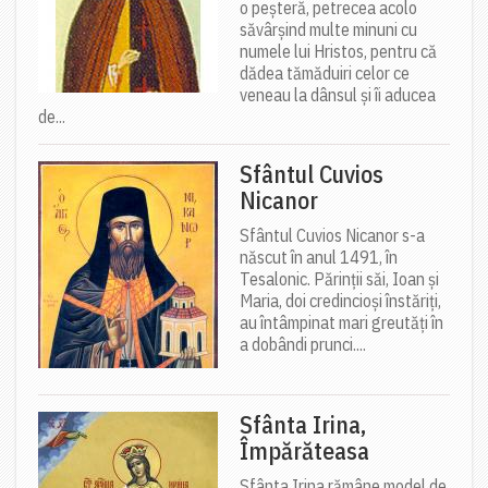
o peșteră, petrecea acolo
săvârșind multe minuni cu
numele lui Hristos, pentru că
dădea tămăduiri celor ce
veneau la dânsul și îi aducea
de...
Sfântul Cuvios
Nicanor
Sfântul Cuvios Nicanor s-a
născut în anul 1491, în
Tesalonic. Părinții săi, Ioan și
Maria, doi credincioși înstăriți,
au întâmpinat mari greutăți în
a dobândi prunci....
Sfânta Irina,
Împărăteasa
Sfânta Irina rămâne model de