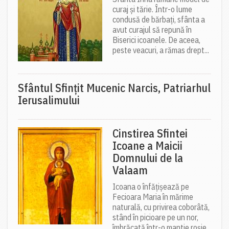
curaj și tărie. Într-o lume
condusă de bărbați, sfânta a
avut curajul să repună în
Biserici icoanele. De aceea,
peste veacuri, a rămas drept...
Sfântul Sfinţit Mucenic Narcis, Patriarhul
Ierusalimului
Cinstirea Sfintei
Icoane a Maicii
Domnului de la
Valaam
Icoana o înfățișează pe
Fecioara Maria în mărime
naturală, cu privirea coborâtă,
stând în picioare pe un nor,
îmbrăcată într-o mantie roșie