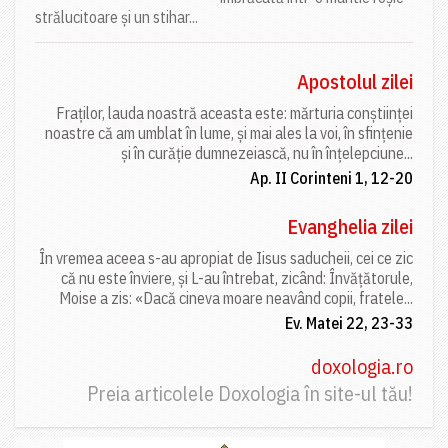
strălucitoare și un stihar...
Apostolul zilei
Fraților, lauda noastră aceasta este: mărturia conștiinței
noastre că am umblat în lume, și mai ales la voi, în sfințenie
și în curăție dumnezeiască, nu în înțelepciune...
Ap. II Corinteni 1, 12-20
Evanghelia zilei
În vremea aceea s-au apropiat de Iisus saducheii, cei ce zic
că nu este înviere, și L-au întrebat, zicând: Învățătorule,
Moise a zis: «Dacă cineva moare neavând copii, fratele...
Ev. Matei 22, 23-33
doxologia.ro
Preia articolele Doxologia în site-ul tău!