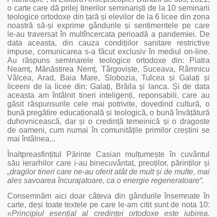
o carte care dă prilej tinerilor se­mi­nariști de la 10 seminarii
teologice ortodoxe din țară și elevilor de la 6 licee din zona
noastră să‑și exprime gândurile și sentimentele pe care
le‑au traversat în multîncercata perioadă a pandemiei. De
data aceasta, din cauza condițiilor sanitare restrictive
impuse, comunicarea s‑a făcut exclusiv în mediul on‑line.
Au răspuns seminarele teologice ortodoxe din: Piatra
Neamț, Mănăstirea Nemț, Târgoviște, Suceava, Râmnicu
Vâlcea, Arad, Baia Mare, Slobozia, Tulcea și Galați și
liceeni de la licee din: Galați, Brăila și Ianca. Și de data
aceasta am întâlnit tineri inteligenți, reponsabili, care au
găsit răspunsurile cele mai potrivite, dovedind cultură, o
bună pregătire educațională și teologică, o bună învățătură
duhovnicească, dar și o credință temeinică și o dragoste
de oameni, cum numai în comunitățile primilor creștini se
mai întâlnea...
Înaltpreasfințitul Părinte Casian mulțumește în cuvântul
său ierarhilor care i‑au binecuvântat, preoților, părinților și
„dragilor tineri care ne‑au oferit atât de mult și de multe, mai
ales savoarea încurajatoare, ca o energie regeneratoare“.
Consemnăm aici doar câteva din gândurile însemnate în
carte, deși toate textele pe care le‑am citit sunt de nota 10:
«Principiul esențial al credinței ortodoxe este iubirea.