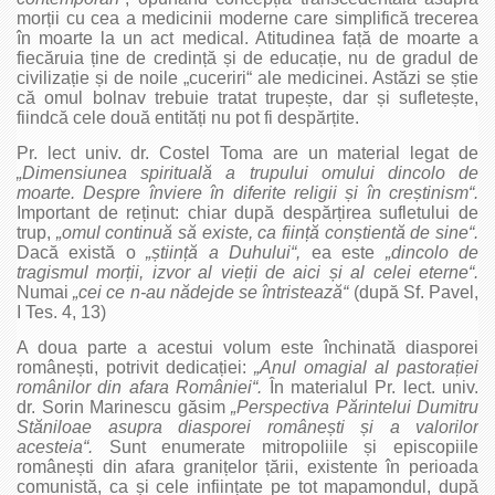
morții cu cea a medicinii moderne care simplifică trecerea
în moarte la un act medical. Atitudinea față de moarte a
fiecăruia ține de credință și de educație, nu de gradul de
civilizație și de noile „cuceriri“ ale medicinei. Astăzi se știe
că omul bolnav trebuie tratat trupește, dar și sufletește,
fiindcă cele două entități nu pot fi despărțite.
Pr. lect univ. dr. Costel Toma are un material legat de
„Dimensiunea spirituală a trupului omului dincolo de
moarte. Despre înviere în diferite religii și în creștinism“.
Important de reținut: chiar după despărțirea sufletului de
trup,
„omul continuă să existe, ca ființă conștientă de sine“.
Dacă există o
„știință a Duhului“,
ea este
„dincolo de
tragismul morții, izvor al vieții de aici și al celei eterne“.
Numai
„cei ce n‑au nădejde se întristează“
(după Sf. Pavel,
I Tes. 4, 13)
A doua parte a acestui volum este închinată diasporei
românești, potrivit dedicației:
„Anul omagial al pastorației
românilor din afara României“.
În materialul Pr. lect. univ.
dr. Sorin Marinescu găsim
„Perspectiva Părintelui Dumitru
Stăniloae asupra diasporei românești și a valorilor
acesteia“.
Sunt enumerate mitropoliile și episcopiile
românești din afara granițelor țării, existente în perioada
comunistă, ca și cele inființate pe tot mapamondul, după