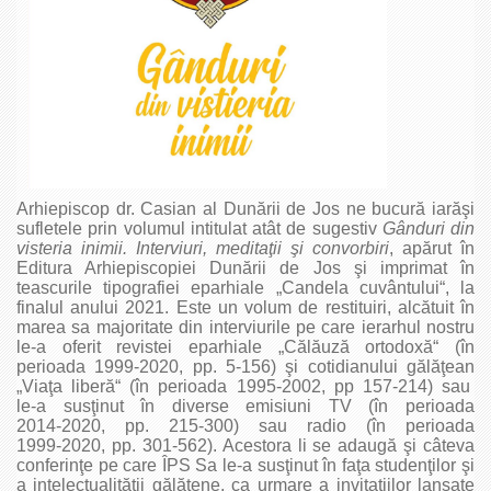
Arhiepiscop dr. Casian al Dunării de Jos ne bucură iarăşi
sufletele prin volumul intitulat atât de sugestiv
Gânduri din
visteria inimii. Interviuri, meditaţii şi convorbiri
, apărut în
Editura Arhiepiscopiei Dunării de Jos şi imprimat în
teascurile tipografiei eparhiale „Candela cuvântului“, la
finalul anului 2021. Este un volum de restituiri, alcătuit în
marea sa majoritate din interviurile pe care ierarhul nostru
le‑a oferit revistei eparhiale „Călăuză ortodoxă“ (în
perioada 1999‑2020, pp. 5‑156) şi cotidianului gălăţean
„Viaţa liberă“ (în perioada 1995‑2002, pp 157‑214) sau
le‑a susţinut în diverse emisiuni TV (în perioada
2014‑2020, pp. 215‑300) sau radio (în perioada
1999‑2020, pp. 301‑562). Acestora li se adaugă şi câteva
conferinţe pe care ÎPS Sa le‑a susţinut în faţa studenţilor şi
a intelectualităţii gălăţene, ca urmare a invitaţiilor lansate