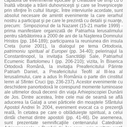
capabilă de evenimente epocale şi creatoare de timp cu o
înaltă vibraţie a trăirii duhovniceşti şi care se înveşniceşte
prin sfinţire în cultul liturgic. Între interviurile acordate, sunt
absolut necesare de amintit evenimente la care ierarhul
nostru a participat şi pe care le prezintă cu detalii şi nuanţe,
precum: Simpozionul de la Nazaret (15‑21 martie 1999) ‑
prima manifestare organizată de Patriarhia Ierusalimului
pentru sărbătorirea a 2000 de ani de la Naşterea Domnului
Hristos (pp. 184‑189); participarea la reuniunea din insula
Creta (iunie 2001), la dialogul pe tema
Ortodoxia,
patrimoniu spiritual al Europei
(pp. 34‑40); pelerinajul la
Constantinopol, la invitaţia Sanctităţii Sale, Patriarhul
Ecumenic Bartolomeu I (pp. 206‑210); vizita, în Biserica
Ortodoxă Română, la invitaţia Preafericitului Părinte
Patriarh Daniel, a Preafericitului Teofil al III‑lea al
Ierusalimului, care a adus în România o parte din cinstitul
lemn al Sfintei Cruci (pp. 236‑237). Acestor evenimente cu
deschidere panortodoxă le corespund momente luminoase
ale ultimelor două decenii din viaţa Arhiepiscopiei Dunării
de Jos. Dintre acestea, între cele mai de seamă se află
aducerea la Galaţi a unei părticele din moaştele Sfântului
Apostol Andrei în 2004, eveniment evocat ca o prezenţă
reală, în cetatea pe care o oblăduieşte spiritual, a celui
dintâi chemat dintre apostoli (pp. 41‑46). De asemenea,
sunt prezentate semnificaţiile centenarului Catedralei