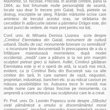
Mavromol, Sf. Nicolae, Precista. În aceste cimitire, până la
1864, au fost înhumate multe personalități de seamă,
locale sau doar în trecere prin Galați. Însă, pietrele se
distrug, inscripțiile se șterg. Rămân mărturiile scrise care
amintesc de trecutul acestui oraș, iar strădania de
cercetător în adâncurile istoriei a părintelui Drăgoi este, din
acest punct de vedere, de mare preț pentru noi toți.
Conf. univ. dr. Mihaela Denisia Liușnea scrie despre
„Cimitirul Eternitatea din Galați, monument de cultură
urbană. Studiu de caz: monumente funerare cu semnătură“
‑
o incursiune bine documentată în preocuparea de a da o
înfățișare maiestuoasă mormintelor, după model
occidental, „modă“ care a pătruns și la noi prin maeștrii
sculptori pietrari greci și italieni. Astfel, Cimitirul gălățean
Eternitatea este și el o operă de artă, la scară mai mică,
evident, ca și Cimitirul Belu din București sau ca alte
cimitire din țară, în care oameni de vază, negustori,
proprietari, industriași, bancheri etc. și‑au ridicat cavouri pe
măsura posibilităților lor. Autoarea trece în revistă mai
multe nume care au rămas înscrise pe monumente, ca
amprentă a constructorului sau sculptorului care le‑a creat.
Pr. Prof. univ. Dr. Leontin Popescu scrie despre
„Sfârșitul
vieții pământești a omului și discernământul moral
contemporan
“, opunând concepția trans­cedentală asupra