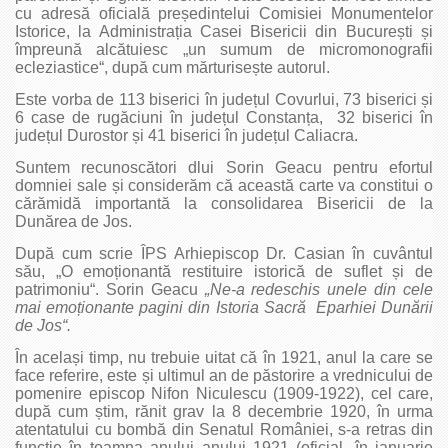
cu adresă oficială președintelui Comisiei Monumentelor
Istorice, la Administrația Casei Bisericii din București și
împreună alcătuiesc „un sumum de micromonografii
ecleziastice“, după cum mărturisește autorul.
Este vorba de 113 biserici în județul Covurlui, 73 biserici și
6 case de rugăciuni în județul Constanța, 32 biserici în
județul Durostor și 41 biserici în județul Caliacra.
Suntem recunoscători dlui Sorin Geacu pentru efortul
domniei sale și considerăm că această carte va constitui o
cărămidă importantă la consolidarea Bisericii de la
Dunărea de Jos.
După cum scrie ÎPS Arhiepis­cop Dr. Casian în cuvântul
său, „O emoționantă restituire istorică de suflet și de
patrimoniu“. Sorin Geacu
„Ne‑a redeschis unele din cele
mai emoționante pagini din Istoria Sacră Eparhiei Dunării
de Jos“.
În același timp, nu trebuie uitat că în 1921, anul la care se
face referire, este și ultimul an de păstorire a vrednicului de
pomenire episcop Nifon Niculescu (1909‑1922), cel care,
după cum știm, rănit grav la 8 decembrie 1920, în urma
atentatului cu bombă din Senatul României, s‑a retras din
funcție în toamna anului anului 1921 (oficial, în ianuarie