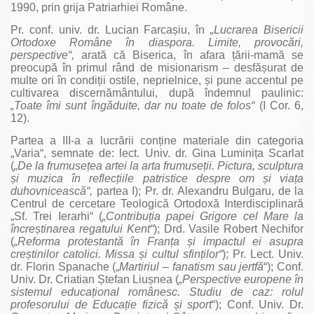
1990, prin grija Patriarhiei Române.
Pr. conf. univ. dr. Lucian Farcașiu, în
„Lucrarea Bisericii
Ortodoxe Române în diaspora. Limite, provocări,
perspective“,
arată că Biserica, în afara țării‑mamă se
preocupă în primul rând de misionarism – desfășurat de
multe ori în condiții ostile, neprielnice, și pune accentul pe
cultivarea discernământului, după îndemnul paulinic:
„Toate îmi sunt îngăduite, dar nu toate de folos“
(I Cor. 6,
12).
Partea a III‑a a lucrării conține materiale din categoria
„Varia“, semnate de: lect. Univ. dr. Gina Luminița Scarlat
(
„De la frumusețea artei la arta frumuseții. Pictura, sculptura
și muzica în reflecțiile patristice despre om și viața
duhovnicească“,
partea I); Pr. dr. Alexandru Bulgaru, de la
Centrul de cercetare Teologică Ortodoxă Interdisciplinară
„Sf. Trei Ierarhi“ (
„Contribuția papei Grigore cel Mare la
încreștinarea regatului Kent“
); Drd. Vasile Robert Nechifor
(
„Reforma protestantă în Franța și impactul ei asupra
creștinilor catolici. Missa și cultul sfinților“
); Pr. Lect. Univ.
dr. Florin Spanache („
Martiriul – fanatism sau jertfă
“); Conf.
Univ. Dr. Criatian Ștefan Liușnea (
„Perspective europene în
sistemul educațional românesc. Studiu de caz: rolul
profesorului de Educație fizică și sport
“); Conf. Univ. Dr.