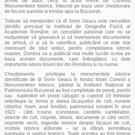
arhive de autor, cerut la acea vreme de Comisia
Monumentelor Istorice, întocmit pe baza unor chestionare
de fiecare parohie și trimise apoi la București.
Trebuie să menționăm că dl Sorin Geacu este cercetător
științific principal la Institutul de Geografie Fizică al
Academiei Române, un cercetător pasionat care nu se
mulțumește să găsească și să inventarieze documentele
de arhivă, ci și să le valorifice, publicând ce este mai
interesant de știut astăzi, pentru completarea istoriei
noastre. Domnia sa a publicat mai multe lucrări scrise pe
baza acestor documente, care îmbogățesc cu date
importante istoria bisericilor din România și nu numai.
Chestionarele privitoare la monumentele istorice
identificate de dl Sorin Geacu în fondul fostei Comisii a
Monumentelor Istorice, păstrat la Institutul Național al
Patrimoniului București au fost completate de preoți, parohi
sau suplinitori ori preoți călugări și cuprind 19 întrebări
referitoare la: forma și starea lăcașurilor de cult, numele
ctitorilor, hram, anul fondării, patrimoniul existent în anul
1921 ‑ cărți, icoane, iconostase, candele, candelabre,
obiecte de cult, clopote, strane, documente și cărți vechi,
veșminte vechi, legende istorice despre lăcașul de cult,
imobile istorice alăturate – iar la sfârșit, semnătura
parohului și sigiliul bisericii. Toate acestea au fost trimise