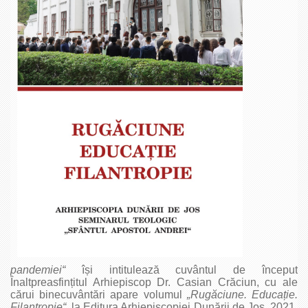
pandemiei“
își intitulează cuvântul de început
Înaltpreasfințitul Arhiepiscop Dr. Casian Crăciun, cu ale
cărui binecuvântări apare volumul
„Rugăciune. Educa­ție.
Filantropie“,
la Editura Arhi­episcopiei Dunării de Jos, 2021,