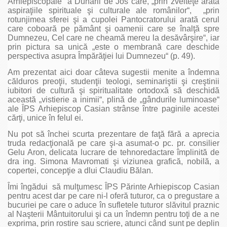
Arhiepiscopale a Dunării de Jos care, „prin zvelteţe arată
aspiraţiile spirituale şi culturale ale românilor“, „prin
rotunjimea sferei şi a cupolei Pantocratorului arată cerul
care coboară pe pământ şi oamenii care se înalţă spre
Dumnezeu, Cel care ne cheamă mereu la desăvârşire“, iar
prin pictura sa unică „este o membrană care deschide
perspectiva asupra Împărăţiei lui Dumnezeu“ (p. 49).
Am prezentat aici doar câteva sugestii menite a îndemna
călduros preoţii, studenţii teologi, seminariştii şi creştinii
iubitori de cultură şi spiritualitate ortodoxă să deschidă
această „vistierie a inimii“, plină de „gândurile luminoase“
ale ÎPS Arhiepiscop Casian strânse între paginile acestei
cărţi, unice în felul ei.
Nu pot să închei scurta prezentare de faţă fără a aprecia
truda redacţională pe care şi‑a asumat‑o pc. pr. consilier
Gelu Aron, delicata lucrare de tehnoredactare împlinită de
dra ing. Simona Mavromati şi viziunea grafică, nobilă, a
copertei, concepţie a dlui Claudiu Bălan.
Îmi îngădui să mulţumesc ÎPS Părinte Arhiepiscop Casian
pentru acest dar pe care ni‑l oferă tuturor, ca o pregustare a
bucuriei pe care o aduce în sufletele tuturor slăvitul praznic
al Naşterii Mântuitorului şi ca un îndemn pentru toţi de a ne
exprima, prin rostire sau scriere, atunci când sunt pe deplin