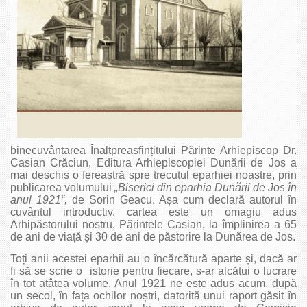
binecuvântarea Înalt­preasfințitului Părinte Arhiepis­cop Dr.
Casian Crăciun, Editura Arhiepiscopiei Dunării de Jos a
mai deschis o fereastră spre trecutul eparhiei noastre, prin
publicarea volumului
„Biserici din eparhia Dunării de Jos în
anul 1921“,
de Sorin Geacu. Așa cum declară autorul în
cuvântul introductiv, cartea este un omagiu adus
Arhipăstorului nostru, Părintele Casian, la împlinirea a 65
de ani de viață și 30 de ani de păstorire la Dunărea de Jos.
Toți anii acestei eparhii au o încărcătură aparte și, dacă ar
fi să se scrie o istorie pentru fiecare, s‑ar alcătui o lucrare
în tot atâtea volume. Anul 1921 ne este adus acum, după
un secol, în fața ochilor noștri, datorită unui raport găsit în