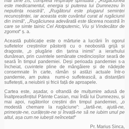
mai bine zis, completa respirație spirituală
“, „
Rugăciunea
este medicamentul, energia și puterea lui Dumnezeu în
neputința noastră
“, „
Rugătorul este plugarul seminței
recunoștinței, iar aceasta este cuvântul curat al rugăciunii
din inimă
“, ,,
Rugăciunea adevărată este tăcerea noastră în
care se simte tainic Cel Atotputernic, Viu și Vindecător de
zgomot
“ ș. a.
Această publicație este o mărturie a lucrării în ogorul
sufletelor creștinilor păstoriți cu o neobosită grijă și
dragoste, „o plugărie din țarina inimii“ a ierarhului
dunărean, prin cuvintele semănate credincioșilor seară de
seară în timpul pandemiei. Deși perioada pandemiei s‑a
încheiat, cuvintele pline de mângâiere și de nădejde
consemnate în carte, rămân și astăzi actuale într‑o
pandemie, am putea numi‑o
sufletească
, a distanțării
sufletești, a neiubirii și fricii față de aproapele.
Cartea este, așadar, o ofrandă de mulțumire adusă de
Înaltpreasfințitul Părinte Casian, mai întâi lui Dumnezeu, și
mai apoi, rugătorilor creștini din timpul pandemiei, „o
modestă chemare la rugăciune“: ,,
Iartă‑ne, ajută‑ne,
primește‑ne, curățește‑ne și învață‑ne să ne iubim unul pe
altul, așa cum ne iubești neîncetat!
“
Pr. Marius Sinca,