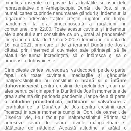
minuțios inserate cu privire la activitățile și aspectele
reprezentative din Arhiepiscopia Dunării de Jos, și nu
numai, cartea cuprinde nenumărate gânduri și îndemnuri la
rugăciune adresate fraților creștini rugători din timpul
pandemiei, la ora binecunoscută a rugăciunii în
comuniune, ora 22.00. Toate aceste cuvinte și îndemnuri
ale autorului sunt constituite ca un „jurnal al pandemiei“,
începând cu data de 17 mai 2020 și terminând cu data de
16 mai 2021, prin care zi de zi ierarhul Dunării de Jos a
căutat, prin intermediul cuvintelor sale părintești, să fie
alături de turma încredințată, să o întărescă și să o
hrănească duhovnicește.
Cine citește cartea, va vedea și va decoperi, pe de o parte,
faptul că toate cuvintele, meditațiile și gândurile
Înaltpreasfințitului au constituit
o hrană și o întărire
duhov­nicească
pentru creștinii de pretutindeni, dar mai
ales pentru cei din eparhia Dunării de Jos în momentele de
grea suferință din perioada pandemiei, iar pe de altă parte,
o atitudine providențială, jertfitoare și salvatoare
a
ierarhului de la Dunărea de Jos pentru creștinii greu
încercați în acele momente cumplite. Dorul de oameni, de
Biserica vie, l‑au făcut pe Înaltpreasfințitul Părinte să
adreseze seară de seară cuvinte mângâietoare și
dătătoare de nădejde. Această atitudine a arătat o