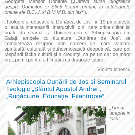
Georgeta Merișor Dominte („
Câteva surse biografice
despre Domnitori și Sfinți Ierarhi români, în cataloagele
online ale B.C.U. și B.M.M.B. din Iași
“).
„Teologie și educație la Dunărea de Jos“ nr. 19 prilejuiește
o lectură interesantă, instructivă, din care orice cititor își
poate da seama că Universitatea și Arhiepiscopia din
Galați, ambele cu titulatura „Dunărea de Jos“, se
completează reciproc prin oameni de mare valoare
spirituală, culturală și duhovnicească deopotrivă, care pot
răspândi făclia culturii și a credinței ca pe un dar de mare
preț, primit pentru a‑l împărți cu dragoste tuturor.
Violeta Ionescu
Arhiepiscopia Dunării de Jos și Seminarul
Teologic „Sfântul Apostol Andrei“,
„Rugăciune. Educaţie. Filantropie“
„Tinerii
terapiei în
focul