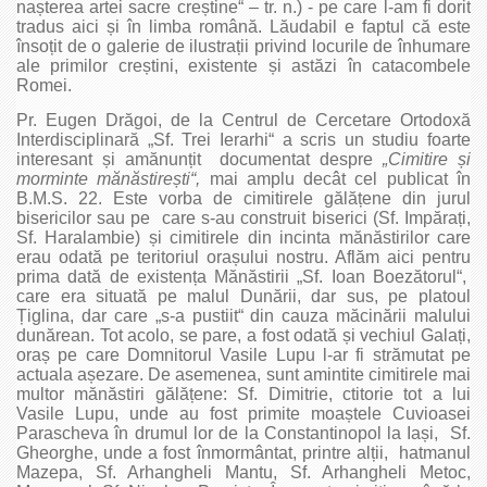
nașterea artei sacre creștine“ – tr. n.) ‑ pe care l‑am fi dorit
tradus aici și în limba română. Lăudabil e faptul că este
însoțit de o galerie de ilustrații privind locurile de înhumare
ale primilor creștini, existente și astăzi în catacombele
Romei.
Pr. Eugen Drăgoi, de la Centrul de Cercetare Ortodoxă
Interdisciplinară „Sf. Trei Ierarhi“ a scris un studiu foarte
interesant și amănunțit documentat despre
„Cimitire și
morminte mănăstirești“,
mai amplu decât cel publicat în
B.M.S. 22. Este vorba de cimitirele gălățene din jurul
bisericilor sau pe care s‑au construit biserici (Sf. Impărați,
Sf. Haralambie) și cimitirele din incinta mănăstirilor care
erau odată pe teritoriul orașului nostru. Aflăm aici pentru
prima dată de existența Mănăstirii „Sf. Ioan Boezătorul“,
care era situată pe malul Dunării, dar sus, pe platoul
Țiglina, dar care „s‑a pustiit“ din cauza măcinării malului
dunărean. Tot acolo, se pare, a fost odată și vechiul Galați,
oraș pe care Domnitorul Vasile Lupu l‑ar fi strămutat pe
actuala așezare. De asemenea, sunt amintite cimitirele mai
multor mănăstiri gălățene: Sf. Dimitrie, ctitorie tot a lui
Vasile Lupu, unde au fost primite moaștele Cuvioasei
Parascheva în drumul lor de la Constantinopol la Iași, Sf.
Gheorghe, unde a fost înmormântat, printre alții, hatmanul
Mazepa, Sf. Arhangheli Mantu, Sf. Arhangheli Metoc,