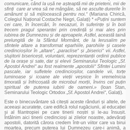
comunicare, când la ușă ne așteaptă mii de prieteni, mii de
sfinți care ar vrea să ne mângâie, să ne asculte durerile în
amănunt și să mijlocească pentru noi.“
(Mariana Chirică,
Colegiul Național Costache Negri, Galați) *
«Puțini suntem
cei care, în încercări, în necazuri, în suferințe și în boli
trecem pragul speranței prin credință și mai ales prin
iubirea de Dumnezeu și de aproapele. Astfel, această taină
prelungită de la Sfântul Mormânt, de la Ierusalim pe
sfintele altare a transformat eparhiile, parohiile și casele
credincioșilor în „altare“, „paraclise“ și „biserici“ vii. Astfel,
slujitorii bisericești, voluntarii, reprezentanții ordinii publice
de la orașe și sate, dar și elevii Seminarului Teologic „Sf.
Apostol Andrei“ au fost realmente „apostolii“ Sfintei Lumini
pascale, iar sufletele credincioșilor, candele vii, torțe
luminoase și icoane ale vieții veșnice în vremelnicia
timorată și înfricoșată de microbul morții, învins cel puțin
spiritual de puterea iubirii de oameni.»
(Ioan Stan,
Seminarului Teologic Ortodox „Sf. Apostol Andrei“, Galați).
Este o binecuvântare să ci­tești aceste rânduri și altele, de
aceeași acuratețe, care edifică rolul rugăciunii, al educației
și al filantropiei pe care tinerii noștri și le‑au însușit.
Întâlnim aici tinerii credincioși ai zilelor noastre, adevărați
apostoli, datorită cărora credem într‑un viitor care va birui
moartea, precum puterea lui Dumnezeu care‑i animă, a