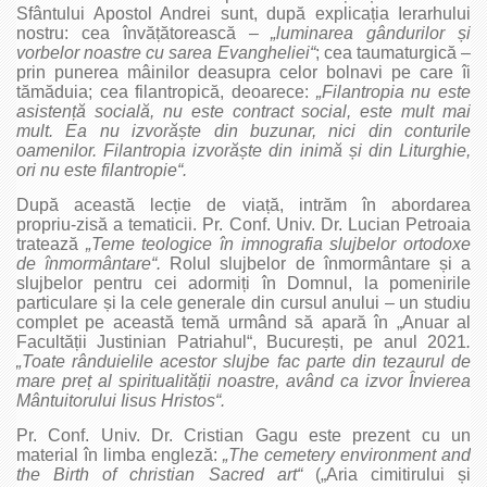
Sfântului Apostol Andrei sunt, după explicația Ierarhului
nostru: cea învățătorească –
„luminarea gândurilor și
vorbelor noastre cu sarea Evangheliei“
; cea taumaturgică –
prin punerea mâinilor deasupra celor bolnavi pe care îi
tămăduia; cea filantropică, deoarece:
„Filantropia nu este
asistență socială, nu este contract social, este mult mai
mult. Ea nu izvorăște din buzunar, nici din conturile
oamenilor. Filantropia izvorăște din inimă și din Liturghie,
ori nu este filantropie“.
După această lecție de viață, intrăm în abordarea
propriu‑zisă a tematicii. Pr. Conf. Univ. Dr. Lucian Petroaia
tratează
„Teme teologice în imnografia slujbelor ortodoxe
de înmormântare“.
Rolul slujbelor de înmormântare și a
slujbelor pentru cei adormiți în Domnul, la pomenirile
particulare și la cele generale din cursul anului – un studiu
complet pe această temă urmând să apară în „Anuar al
Facultății Justinian Patriahul“, București, pe anul 2021
.
„Toate rânduielile acestor slujbe fac parte din tezaurul de
mare preț al spiritualității noastre, având ca izvor Învierea
Mântuitorului Iisus Hristos“.
Pr. Conf. Univ. Dr. Cristian Gagu este prezent cu un
material în limba engleză:
„The cemetery environment and
the Birth of christian Sacred art“
(„Aria cimitirului și