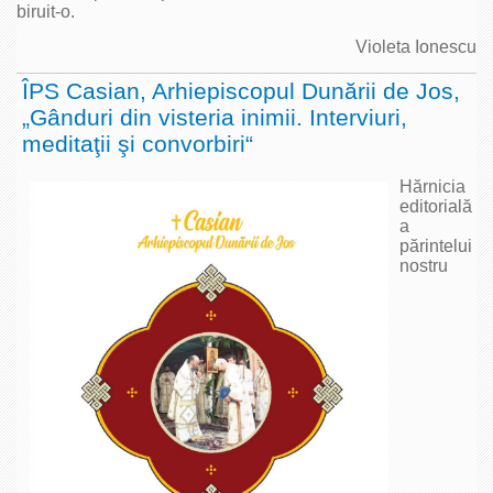
biruit‑o.
Violeta Ionescu
ÎPS Casian, Arhiepiscopul Dunării de Jos,
„Gânduri din visteria inimii. Interviuri,
meditaţii şi convorbiri“
Hărnicia
editorială
a
părintelui
nostru