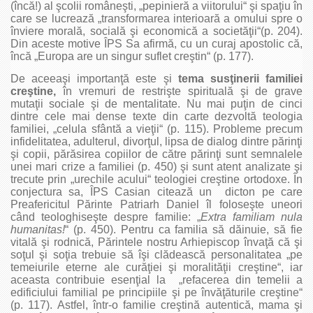
(încă!) al şcolii româneşti, „pepinieră a viitorului“ şi spaţiu în
care se lucrează „transformarea interioară a omului spre o
înviere morală, socială şi economică a societăţii“(p. 204).
Din aceste motive ÎPS Sa afirmă, cu un curaj apostolic că,
încă „Europa are un singur suflet creştin“ (p. 177).
De aceeaşi importanţă este şi
tema susţinerii familiei
creştine,
în vremuri de restrişte spirituală şi de grave
mutaţii sociale şi de mentalitate. Nu mai puţin de cinci
dintre cele mai dense texte din carte dezvoltă teologia
familiei, „celula sfântă a vieţii“ (p. 115). Probleme precum
infidelitatea, adulterul, divorţul, lipsa de dialog dintre părinţi
şi copii, părăsirea copiilor de către părinţi sunt semnalele
unei mari crize a familiei (p. 450) şi sunt atent analizate şi
trecute prin „urechile acului“ teologiei creştine ortodoxe. În
conjectura sa, ÎPS Casian citează un dicton pe care
Preafericitul Părinte Patriarh Daniel îl foloseşte uneori
când teologhiseşte despre familie: „
Extra familiam nula
humanitas!
“ (p. 450). Pentru ca familia să dăinuie, să fie
vitală şi rodnică, Părintele nostru Arhiepiscop învaţă că şi
soţul şi soţia trebuie să îşi clădească personalitatea „pe
temeiurile eterne ale curăţiei şi moralităţii creştine“, iar
aceasta contribuie esenţial la „refacerea din temelii a
edificiului familial pe principiile şi pe învăţăturile creştine“
(p. 117). Astfel, într‑o familie creştină autentică, mama şi