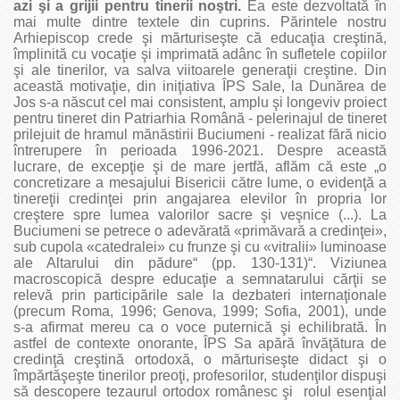
azi şi a grijii pentru tinerii noştri.
Ea este dezvoltată în
mai multe dintre textele din cuprins. Părintele nostru
Arhiepiscop crede şi mărturiseşte că educaţia creştină,
împlinită cu vocaţie şi imprimată adânc în sufletele copiilor
şi ale tinerilor, va salva viitoarele generaţii creştine. Din
această motivaţie, din iniţiativa ÎPS Sale, la Dunărea de
Jos s‑a născut cel mai consistent, amplu şi longeviv proiect
pentru tineret din Patriarhia Română ‑ pelerinajul de tineret
prilejuit de hramul mănăstirii Buciumeni ‑ realizat fără nicio
întrerupere în perioada 1996‑2021. Despre această
lucrare, de excepţie şi de mare jertfă, aflăm că este „o
concretizare a mesajului Bisericii către lume, o evidenţă a
tinereţii credinţei prin angajarea elevilor în propria lor
creştere spre lumea valorilor sacre şi veşnice (...). La
Buciumeni se petrece o adevărată «primăvară a credinţei»,
sub cupola «catedralei» cu frunze şi cu «vitralii» luminoase
ale Altarului din pădure“ (pp. 130‑131)“. Viziunea
macroscopică despre educaţie a semnatarului cărţii se
relevă prin participările sale la dezbateri internaţionale
(precum Roma, 1996; Genova, 1999; Sofia, 2001), unde
s‑a afirmat mereu ca o voce puternică şi echilibrată. În
astfel de contexte onorante, ÎPS Sa apără învăţătura de
credinţă creştină ortodoxă, o mărturiseşte didact şi o
împărtăşeşte tinerilor preoţi, profesorilor, studenţilor dispuşi
să descopere tezaurul ortodox românesc şi rolul esenţial