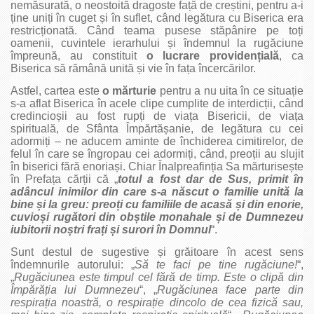
nemăsurată, o neostoită dragoste față de creștini, pentru a‑i
ține uniți în cuget și în suflet, când legătura cu Biserica era
restricționată. Când teama pusese stăpânire pe toți
oamenii, cuvintele ierarhului și îndemnul la rugăciune
împreună, au constituit
o lucrare providențială
, ca
Biserica să rămână unită și vie în fața încercărilor.
Astfel, cartea este
o mărturie
pentru a nu uita în ce situație
s‑a aflat Biserica în acele clipe cumplite de interdicții, când
credincioșii au fost rupți de viața Bisericii, de viața
spirituală, de Sfânta Împărtășanie, de legătura cu cei
adormiți – ne aducem aminte de închiderea cimitirelor, de
felul în care se îngropau cei adormiți, când, preoții au slujit
în biserici fără enoriași. Chiar Înalpreafinția Sa mărturisește
în Prefața cărții că „
totul a fost dar de Sus, primit în
adâncul inimilor din care s‑a născut o familie unită la
bine și la greu: preoți cu familiile de acasă și din enorie,
cuvioși rugători din obștile monahale și de Dumnezeu
iubitorii noștri frați și surori în Domnul
“.
Sunt destul de sugestive și grăitoare în acest sens
îndemnurile autorului: „
Să te faci pe tine rugăciune!
“,
„
Rugăciunea este timpul cel fără de timp. Este o clipă din
Împărăția lui Dumnezeu
“, „
Rugăciunea face parte din
respirația noastră, o respirație dincolo de cea fizică sau,