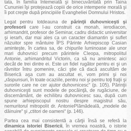
tata, în familia întemeiată şi binecuvântată prin Taina
Cununiei îşi protejează copiii de orice intemperie morală şi
îi pot creşte după principiile Evangheliei Domnului Hristos.
Legat pentru totdeauna de
părinţii duhovniceşti şi
profesorii
care l‑au construit ca monah, ierodiacon,
arhimandrit, profesor de Seminar, cadru didactic universitar
şi ierarh, dar mai ales ca un caracter diamantin şi suflet
năzuitor spre mântuire ÎPS Părinte Arhiepiscop Casian
aminteşte, în cartea sa, de chipurile luminoase ale unor
mari duhovnici precum părintele Cleopa, mitropolitul
Antonie, arhimandritul Victorin, ca să nu amintesc aici
decât de trei dintre ei. Este un fidel rugător pentru ei şi un
râvnitor întru pomenire, căci ştie că dacă ascultăm de
Biserică aşa cum au ascultat ei, vom primi şi noi
„răspunsuri, în toate ocaziile, pentru noi şi pentru toţi fraţii şi
surorile care ne cer ajutor duhovnicesc“ (p. 105). Părinţii
duhovniceşti sunt modele de pocăinţă, de rugăciune, de
discernământ, de echilibru duhovnicesc sau, după cum
spune arhiepiscopul nostru despre magistrul său,
nemuritorul mitropolit dr. AntoniePlămădeală, „modele de
dăinuire“ şi „ctitori de oameni“ (p. 146).
Partea cea mai consistentă a cărţii însă se referă la
dinamica istoriei Bisericii
, în vremea noastră, o istorie