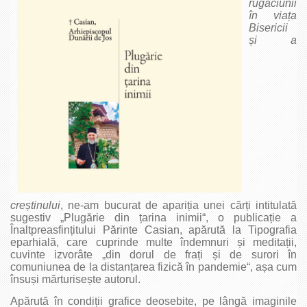
rugăciunii
în viața
Bisericii
și a
creștinului
, ne‑am bucurat de apariția unei cărți intitulată
sugestiv „Plugărie din țarina inimii“, o publicație a
Înaltpreasfințitului Părinte Casian, apărută la Tipografia
eparhială, care cuprinde multe îndemnuri și meditații,
cuvinte izvorâte „din dorul de frați și de surori în
comuniunea de la distanțarea fizică în pandemie“, așa cum
însuși mărturisește autorul.
Apărută în condiții grafice deosebite, pe lângă imaginile