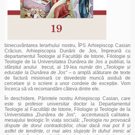
binecuvântarea Ierarhului nostru, ÎPS Arhiepiscop Casian
Crăciun, Arhiepiscopia Dunării de Jos, împreună cu
departamentul Teologie al Facultății de Istorie, Filologie și
Teologie de la Universitatea Dunărea de Jos a publiat, la
sfârșitul anului trecut, al 19‑lea număr din
„Teologie și
educație la Dunărea de Jos“
– o amplă alăturare de texte
de factură misionară ce dovedește muncă asiduă de
cercetare și o scriere a unor condeie de excepție. Vom
încerca să vă recomandăm câteva dintre ele.
În deschidere, Părintele nostru Arhiepiscop Casian, care
este și profesor universitar doctor la Departamentul
Teologie al Facultății de Istorie, Filologie și Teologie de la
Universitatea „Dunărea de Jos“, accentuează calitatea
mesajului teologic în viața socială: „
Teologia nu provoacă
dispute de dorul contradicțiilor, chiar dacă mai pot fi și
astfel de tendințe, ci mai ales slujește în duhul irenic al