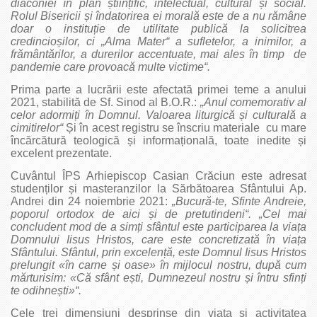
diaconiei în plan științific, intelectual, cultural și social.
Rolul Bisericii și îndatorirea ei morală este de a nu rămâne
doar o instituție de utilitate publică la solicitrea
credincioșilor, ci „Alma Mater“ a sufletelor, a inimilor, a
frământărilor, a durerilor accentuate, mai ales în timp de
pandemie care provoacă multe victime“.
Prima parte a lucrării este afectată primei teme a anului
2021, stabilită de Sf. Sinod al B.O.R.:
„Anul comemorativ al
celor adormiți în Domnul. Valoarea liturgică și culturală a
cimitirelor“
Și în acest registru se înscriu materiale cu mare
încărcătură teologică și informațională, toate inedite și
excelent prezentate.
Cuvântul ÎPS Arhiepiscop Casian Crăciun este adresat
studenților și masteranzilor la Sărbătoarea Sfântului Ap.
Andrei din 24 noiembrie 2021:
„Bucură‑te, Sfinte Andreie,
poporul ortodox de aici și de pretutindeni“. „Cel mai
concludent mod de a simți sfântul este participarea la viața
Domnului Iisus Hristos, care este concretizată în viața
Sfântului. Sfântul, prin excelență, este Domnul Iisus Hristos
prelungit «în carne și oase» în mijlocul nostru, după cum
mărturisim: «Că sfânt ești, Dumnezeul nostru și întru sfinți
te odihnești»“.
Cele trei dimensiuni desprinse din viața și activitatea