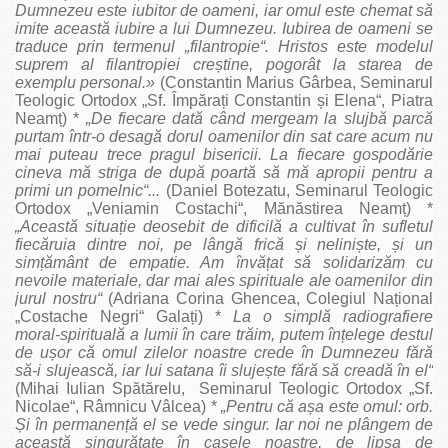
Dumnezeu este iubitor de oameni, iar omul este chemat să
imite această iubire a lui Dumnezeu. Iubirea de oameni se
traduce prin termenul „filantropie“. Hristos este modelul
suprem al filantropiei creștine, pogorât la starea de
exemplu personal.»
(Constantin Marius Gârbea, Seminarul
Teologic Ortodox „Sf. Împărați Constantin și Elena“, Piatra
Neamț) *
„De fiecare dată când mergeam la slujbă parcă
purtam într‑o desagă dorul oamenilor din sat care acum nu
mai puteau trece pragul bisericii. La fiecare gospodărie
cineva mă striga de după poartă să mă apropii pentru a
primi un pomelnic“...
(Daniel Botezatu, Seminarul Teologic
Ortodox „Veniamin Costachi“, Mănăstirea Neamț) *
„Această situație deosebit de dificilă a cultivat în sufletul
fiecăruia dintre noi, pe lângă frică și neliniște, și un
simțământ de empatie. Am învățat să solidarizăm cu
nevoile materiale, dar mai ales spirituale ale oamenilor din
jurul nostru“
(Adriana Corina Ghencea, Colegiul Național
„Costache Negri“ Galați) *
La o simplă radiografiere
moral‑spirituală a lumii în care trăim, putem înțelege destul
de ușor că omul zilelor noastre crede în Dumnezeu fără
să‑i slujească, iar lui satana îi slujește fără să creadă în el“
(Mihai Iulian Spătărelu, Seminarul Teologic Ortodox „Sf.
Nicolae“, Râmnicu Vâlcea) *
„Pentru că așa este omul: orb.
Și în permanență el se vede singur. Iar noi ne plângem de
această singurătate în casele noastre, de lipsa de