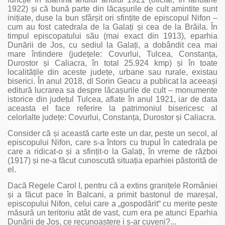
1922) și că bună parte din lăcașurile de cult amintite sunt
inițiate, duse la bun sfârșit ori sfințite de episcopul Nifon –
cum au fost catedrala de la Galați și cea de la Brăila. În
timpul episcopatului său (mai exact din 1913), eparhia
Dunării de Jos, cu sediul la Galați, a dobândit cea mai
mare întindere (județele: Covurlui, Tulcea, Constanța,
Durostor și Caliacra, în total 25.924 kmp) și în toate
localitățile din aceste județe, urbane sau rurale, existau
biserici. În anul 2018, dl Sorin Geacu a publicat la aceeași
editură lucrarea sa despre lăcașurile de cult – monumente
istorice din județul Tulcea, aflate în anul 1921, iar de data
aceasta el face referire la patrimoniul bisericesc al
celorlalte județe: Covurlui, Constanța, Du­rostor și Caliacra.
Consider că și această carte este un dar, peste un secol, al
episcopului Nifon, care s‑a întors cu trupul în catedrala pe
care a ridicat‑o și a sfințit‑o la Galați, în vreme de război
(1917) și ne‑a făcut cunoscută situația eparhiei păstorită de
el.
Dacă Regele Carol I, pentru că a extins granițele României
și a făcut pace în Balcani, a primit bastonul de mareșal,
episcopului Nifon, celui care a „gospodărit“ cu merite peste
măsură un teritoriu atât de vast, cum era pe atunci Eparhia
Dunării de Jos, ce recunoaștere i s‑ar cuveni?...