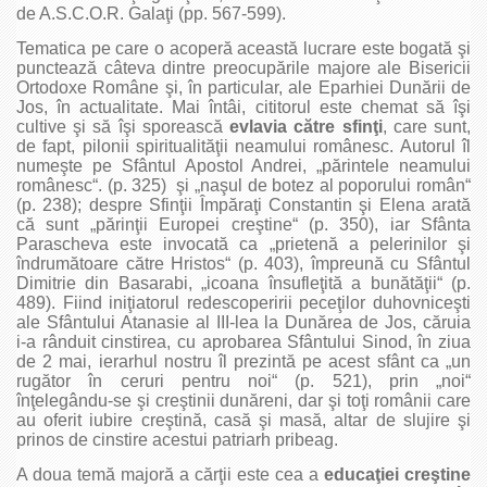
de A.S.C.O.R. Galaţi (pp. 567‑599).
Tematica pe care o acoperă această lucrare este bogată şi
punctează câteva dintre preocupările majore ale Bisericii
Ortodoxe Române şi, în particular, ale Eparhiei Dunării de
Jos, în actualitate. Mai întâi, cititorul este chemat să îşi
cultive şi să îşi sporească
evlavia către sfinţi
, care sunt,
de fapt, pilonii spiritualităţii neamului românesc. Autorul îl
numeşte pe Sfântul Apostol Andrei, „părintele neamului
românesc“. (p. 325) şi „naşul de botez al poporului român“
(p. 238); despre Sfinţii Împăraţi Constantin şi Elena arată
că sunt „părinţii Europei creştine“ (p. 350), iar Sfânta
Parascheva este invocată ca „prietenă a pelerinilor şi
îndrumătoare către Hristos“ (p. 403), împreună cu Sfântul
Dimitrie din Basarabi, „icoana însufleţită a bunătăţii“ (p.
489). Fiind iniţiatorul redescoperirii peceţilor duhovniceşti
ale Sfântului Atanasie al III‑lea la Dunărea de Jos, căruia
i‑a rânduit cinstirea, cu aprobarea Sfântului Sinod, în ziua
de 2 mai, ierarhul nostru îl prezintă pe acest sfânt ca „un
rugător în ceruri pentru noi“ (p. 521), prin „noi“
înţelegându‑se şi creştinii dunăreni, dar şi toţi românii care
au oferit iubire creştină, casă şi masă, altar de slujire şi
prinos de cinstire acestui patriarh pribeag.
A doua temă majoră a cărţii este cea a
educaţiei creştine