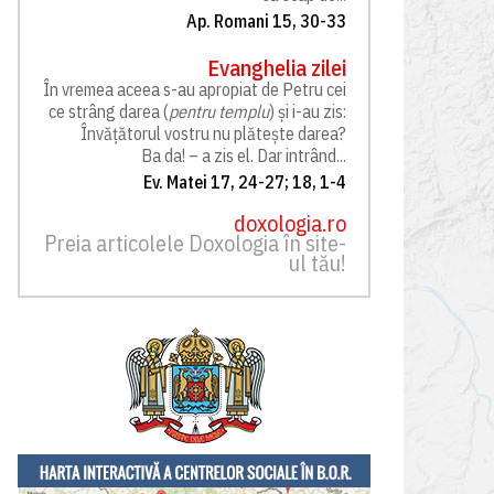
Ap. Romani 15, 30-33
Evanghelia zilei
În vremea aceea s-au apropiat de Petru cei
ce strâng darea (
pentru templu
) și i-au zis:
Învățătorul vostru nu plătește darea?
Ba da! – a zis el. Dar intrând...
Ev. Matei 17, 24-27; 18, 1-4
doxologia.ro
Preia articolele Doxologia în site-
ul tău!