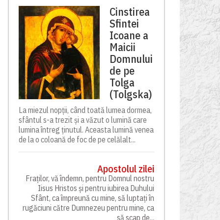
Cinstirea
Sfintei
Icoane a
Maicii
Domnului
de pe
Tolga
(Tolgska)
La miezul nopții, când toată lumea dormea,
sfântul s-a trezit și a văzut o lumină care
lumina întreg ținutul. Aceasta lumină venea
de la o coloană de foc de pe celălalt...
Apostolul zilei
Fraților, vă îndemn, pentru Domnul nostru
Iisus Hristos și pentru iubirea Duhului
Sfânt, ca împreună cu mine, să luptați în
rugăciuni către Dumnezeu pentru mine, ca
să scap de...