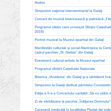
Andrei
Simpozion naţional interseminarial la Galaţi
Concert de muzică bisericească şi patriotică „File
Programul zilelor care urmează Sfințirii Catedra
2018)
Portret muzical la Muzeul eparhial din Galaţi
Manifestări culturale şi social-filantropice la Cen
cadrul parohiei „Sf. Stelian“ din Galaţi
Eveniment cultural-artistic la Muzeul eparhial
Programul sfințirii Catedralei Naționale
Biserica „Vovidenia“ din Galaţi şi-a sărbătorit hr
Simpozion la Galaţi dedicat părintelui Constantin
Ediţia a II-a a Concertului caritabil „Să nu uităm d
Zi de sărbătoare la parohia „Înălţarea Domnului“ 
Caravană medicală în localitatea Pitulaţi din judeţ