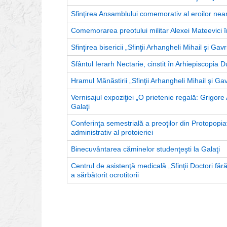
Sfinţirea Ansamblului comemorativ al eroilor nea
Comemorarea preotului militar Alexei Mateevici în
Sfinţirea bisericii „Sfinţii Arhangheli Mihail şi Gav
Sfântul Ierarh Nectarie, cinstit în Arhiepiscopia D
Hramul Mănăstirii „Sfinţii Arhangheli Mihail şi Gavr
Vernisajul expoziţiei „O prietenie regală: Grigor
Galaţi
Conferinţa semestrială a preoţilor din Protopopiat
administrativ al protoieriei
Binecuvântarea căminelor studenţeşti la Galaţi
Centrul de asistenţă medicală „Sfinţii Doctori făr
a sărbătorit ocrotitorii