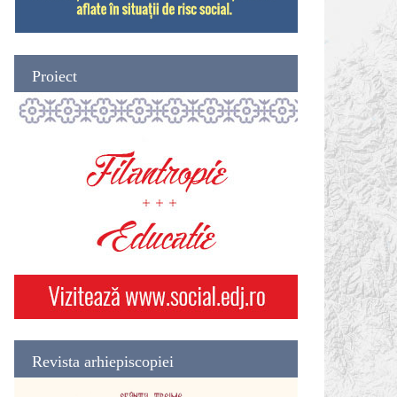
Proiect
Revista arhiepiscopiei