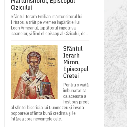
Mărturisitorul, Episcopul
Cizicului
Sfântul Ierarh Emilian, mărturisitorul lui
Hristos, a trăit pe vremea împărăției lui
Leon Armeanul, luptătorul împotriva
icoanelor, și fiind el episcop al Cizicului, de...
Sfântul
Ierarh
Miron,
Episcopul
Cretei
Pentru o viață
îmbunătățită
ca aceasta a
fost pus preot
al sfintei biserici a lui Dumnezeu și învăța
popoarele sfânta bună credință și le
întărea spre nevoințele cele...