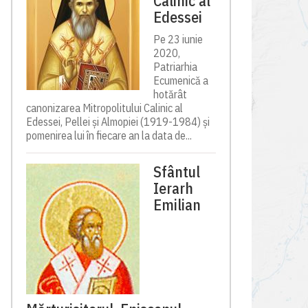
Calinic al
Edessei
Pe 23 iunie
2020,
Patriarhia
Ecumenică a
hotărât
canonizarea Mitropolitului Calinic al
Edessei, Pellei și Almopiei (1919-1984) și
pomenirea lui în fiecare an la data de...
Sfântul
Ierarh
Emilian