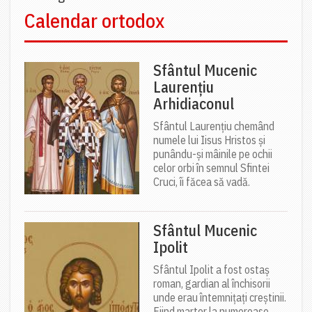
Calendar ortodox
Sfântul Mucenic
Laurențiu
Arhidiaconul
Sfântul Laurențiu chemând
numele lui Iisus Hristos și
punându-și mâinile pe ochii
celor orbi în semnul Sfintei
Cruci, îi făcea să vadă.
Sfântul Mucenic
Ipolit
Sfântul Ipolit a fost ostaș
roman, gardian al închisorii
unde erau întemnițați creștinii.
Fiind martor la numeroase