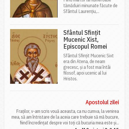
tămăduiri minunate făcute de
Sfântul Laurențiu,...
Sfântul Sfințit
Mucenic Xist,
Episcopul Romei
Sfântul Sfințit Mucenic Sixt
era din Atena, de neam
grecesc, și a fost mai întâi
filosof, apoi ucenic al lui
Hristos.
Apostolul zilei
Fraților, v-am scris vouă aceasta, ca nu cumva, la venirea
mea, să am întristare de la aceia care trebuie să mă bucure,
fiind încredințat despre voi toți că bucuria mea este și...