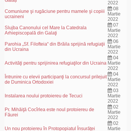
Galați
2022
08
Comuniune şi rugăciune pentru mamele şi copiii
Martie
ucraineni
2022
07
Slujba Canonului cel Mare la Catedrala
Martie
Arhiepiscopală din Galaţi
2022
06
Parohia „Sf. Filofteia“ din Brăila sprijină refugiaţii
Martie
din Ucraina
2022
04
Activităţi pentru sprijinirea refugiaţilor din Ucraina
Martie
2022
04
Întrunire cu elevii participanţi la concursul prilejuit
Martie
de Duminica Ortodoxiei
2022
03
Instalarea noului protoiereu de Tecuci
Martie
2022
02
Pr. Mihăiţă Cocîrlea este noul protoiereu de
Martie
Făurei
2022
02
Un nou protoiereu în Protopopiatul Însurăţei
Martie