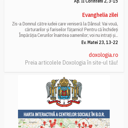
Ap. II Corinteni 2, 3-15
Evanghelia zilei
Zis-a Domnul către iudeii care veniseră la Dânsul: Vai vouă,
cărturarilor și fariseilor fățarnici! Pentru că închideți
Împărăția Cerurilor înaintea oamenilor; voi nu intrați și...
Ev. Matei 23, 13-22
doxologia.ro
Preia articolele Doxologia în site-ul tău!