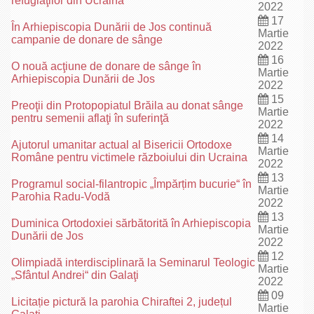
refugiaţilor din Ucraina
2022
17
În Arhiepiscopia Dunării de Jos continuă
Martie
campanie de donare de sânge
2022
16
O nouă acţiune de donare de sânge în
Martie
Arhiepiscopia Dunării de Jos
2022
15
Preoţii din Protopopiatul Brăila au donat sânge
Martie
pentru semenii aflaţi în suferinţă
2022
14
Ajutorul umanitar actual al Bisericii Ortodoxe
Martie
Române pentru victimele războiului din Ucraina
2022
13
Programul social-filantropic „Împărțim bucurie“ în
Martie
Parohia Radu-Vodă
2022
13
Duminica Ortodoxiei sărbătorită în Arhiepiscopia
Martie
Dunării de Jos
2022
12
Olimpiadă interdisciplinară la Seminarul Teologic
Martie
„Sfântul Andrei“ din Galaţi
2022
09
Licitație pictură la parohia Chiraftei 2, județul
Martie