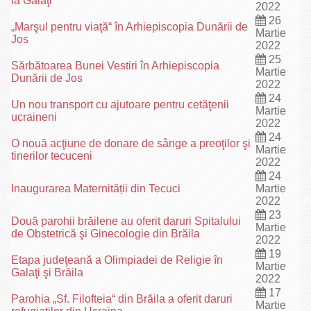
la Galaţi
2022
26
„Marşul pentru viaţă“ în Arhiepiscopia Dunării de
Martie
Jos
2022
25
Sărbătoarea Bunei Vestiri în Arhiepiscopia
Martie
Dunării de Jos
2022
24
Un nou transport cu ajutoare pentru cetăţenii
Martie
ucraineni
2022
24
O nouă acţiune de donare de sânge a preoţilor şi
Martie
tinerilor tecuceni
2022
24
Inaugurarea Maternității din Tecuci
Martie
2022
23
Două parohii brăilene au oferit daruri Spitalului
Martie
de Obstetrică şi Ginecologie din Brăila
2022
19
Etapa judeţeană a Olimpiadei de Religie în
Martie
Galaţi şi Brăila
2022
17
Parohia „Sf. Filofteia“ din Brăila a oferit daruri
Martie