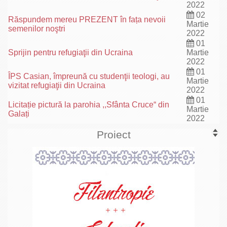
2022
02
Răspundem mereu PREZENT în fața nevoii
Martie
semenilor noştri
2022
01
Sprijin pentru refugiaţii din Ucraina
Martie
2022
01
ÎPS Casian, împreună cu studenţii teologi, au
Martie
vizitat refugiaţii din Ucraina
2022
01
Licitație pictură la parohia ,,Sfânta Cruce“ din
Martie
Galați
2022
Proiect