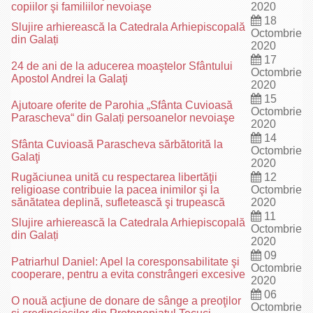
copiilor şi familiilor nevoiaşe
2020
18
Slujire arhierească la Catedrala Arhiepiscopală
Octombrie
din Galați
2020
17
24 de ani de la aducerea moaştelor Sfântului
Octombrie
Apostol Andrei la Galaţi
2020
15
Ajutoare oferite de Parohia „Sfânta Cuvioasă
Octombrie
Parascheva“ din Galați persoanelor nevoiaşe
2020
14
Sfânta Cuvioasă Parascheva sărbătorită la
Octombrie
Galaţi
2020
Rugăciunea unită cu respectarea libertăţii
12
religioase contribuie la pacea inimilor şi la
Octombrie
sănătatea deplină, sufletească şi trupească
2020
11
Slujire arhierească la Catedrala Arhiepiscopală
Octombrie
din Galați
2020
09
Patriarhul Daniel: Apel la coresponsabilitate şi
Octombrie
cooperare, pentru a evita constrângeri excesive
2020
06
O nouă acţiune de donare de sânge a preoţilor
Octombrie