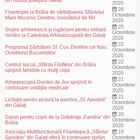
din nordul judeţului Galaţi
2020
26
Filantropie la Brăila de sărbătoarea Sfântului
Octombrie
Mare Mucenic Dimitrie, Izvorâtorul de Mir
2020
25
Slujire arhierească şi rugăciuni pentru militarii
Octombrie
români la Catedrala Arhiepiscopală din Galați
2020
22
Programul Sărbătorii Sf. Cuv. Dimitrie cel Nou,
Octombrie
Ocrotitorul Bucureștilor
2020
22
Centrul social „Sfânta Filofteia“ din Brăila
Octombrie
sprijină familiile cu mulţi copii
2020
21
Arhiepiscopia Dunării de Jos sprijină în
Octombrie
continuare unităţile medicale
2020
21
Licitaţie pentru pictură la parohia „Sf. Apostoli“
Octombrie
din Galați
2020
20
Daruri pentru copiii de la Grădiniţa „Familia“ din
Octombrie
Brăila
2020
Asociaţia Multifuncțională Filantropică „Sfântul
19
Spiridon“ din Galaţi oferă în continuare sprijin
Octombrie