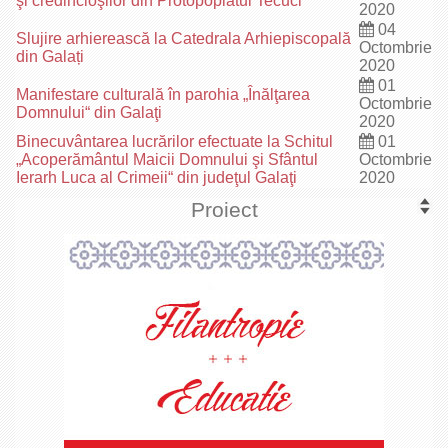
şi credincioşilor din Protopopiatul Tecuci
2020
04
Slujire arhierească la Catedrala Arhiepiscopală
Octombrie
din Galați
2020
01
Manifestare culturală în parohia „Înălţarea
Octombrie
Domnului“ din Galaţi
2020
Binecuvântarea lucrărilor efectuate la Schitul
01
„Acoperământul Maicii Domnului şi Sfântul
Octombrie
Ierarh Luca al Crimeii“ din judeţul Galaţi
2020
Proiect