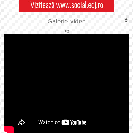
Galerie video
<p